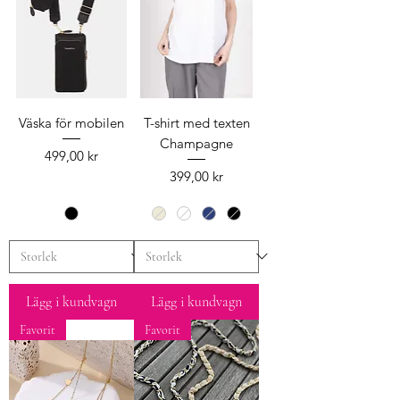
Väska för mobilen
T-shirt med texten
Champagne
Pris
499,00 kr
Pris
399,00 kr
Lägg i kundvagn
Lägg i kundvagn
Favorit
Favorit