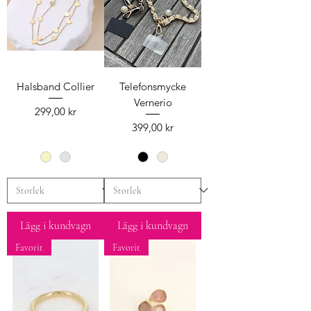
Halsband Collier
Telefonsmycke
Vernerio
Pris
299,00 kr
Pris
399,00 kr
Lägg i kundvagn
Lägg i kundvagn
Favorit
Favorit