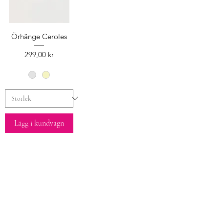
Örhänge Ceroles
Pris
299,00 kr
Lägg i kundvagn
Läs in fler