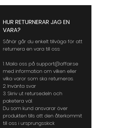
HUR RETURNERAR JAG EN
VARA?
Såhär går du enkelt tillväga för att
returnera en vara till oss:
1. Maila oss på
support@affair.se
med information om vilken eller
vilka varor som ska returneras.
2. Invänta svar
3. Skriv ut retursedeln och
paketera väl.
Du som kund ansvarar över
produkten tills att den återkommit
till oss i ursprungsskick