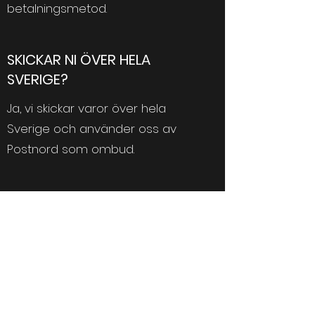
betalningsmetod.
SKICKAR NI ÖVER HELA
SVERIGE?
Ja, vi skickar varor över hela
Sverige och använder oss av
Postnord som ombud.
Socialt
Instagram
Facebook