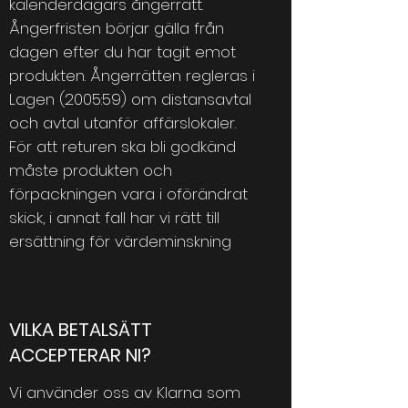
kalenderdagars ångerrätt.
Ångerfristen börjar gälla från
dagen efter du har tagit emot
produkten. Ångerrätten regleras i
Lagen (2005:59) om distansavtal
och avtal utanför affärslokaler.
För att returen ska bli godkänd
måste produkten och
förpackningen vara i oförändrat
skick, i annat fall har vi rätt till
ersättning för värdeminskning
VILKA BETALSÄTT
ACCEPTERAR NI?
Vi använder oss av
Klarna som