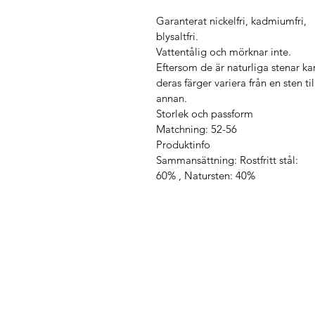
Garanterat nickelfri, kadmiumfri,
blysaltfri.
Vattentålig och mörknar inte.
Eftersom de är naturliga stenar ka
deras färger variera från en sten til
annan.
Storlek och passform
Matchning:
52-56
Produktinfo
Sammansättning:
Rostfritt stål:
60%
,
Natursten: 40%