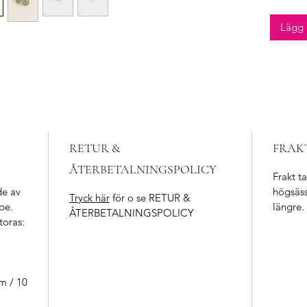
Produkt
Lägg 
Samman
60%
,
Na
RETUR &
FRAK
ÅTERBETALNINGSPOLICY
Frakt t
de av
högsäss
Tryck här
för o se RETUR &
pe.
längre.
ÅTERBETALNINGSPOLICY
toras:
m / 10