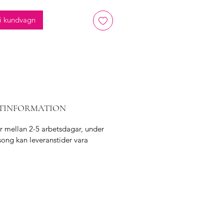
info
i kundvagn
sättning:
Rostfritt stål:
tursten: 40%
TINFORMATION
ar mellan 2-5 arbetsdagar, under
ong kan leveranstider vara