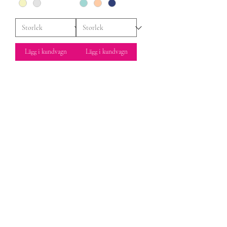
Lägg i kundvagn
Lägg i kundvagn
Socialt
Instagram
Facebook
Linkedin
Affair