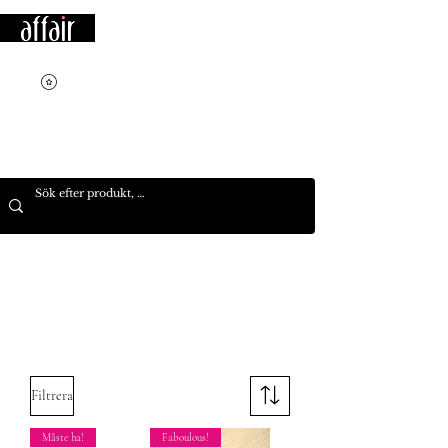
Filtrera
Måste ha!
Faboulous!