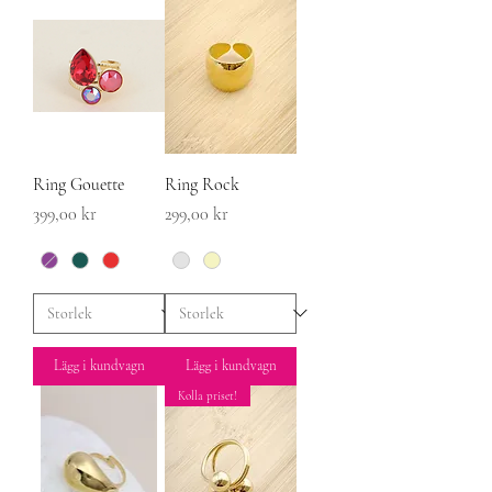
Ring Gouette
Ring Rock
Pris
Pris
399,00 kr
299,00 kr
Lägg i kundvagn
Lägg i kundvagn
Kolla priset!