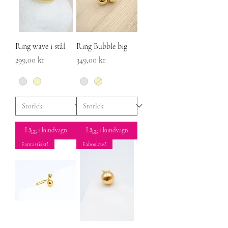
Ring wave i stål
Ring Bubble big
Pris
Pris
299,00 kr
349,00 kr
Lägg i kundvagn
Lägg i kundvagn
Fantastiskt!
Faboulous!