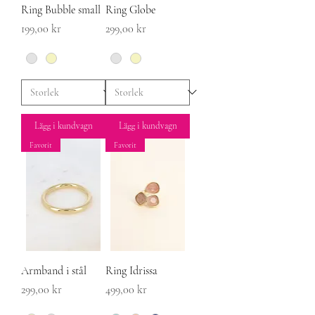
Ring Bubble small
Ring Globe
Pris
Pris
199,00 kr
299,00 kr
Lägg i kundvagn
Lägg i kundvagn
Favorit
Favorit
Armband i stål
Ring Idrissa
Pris
Pris
299,00 kr
499,00 kr