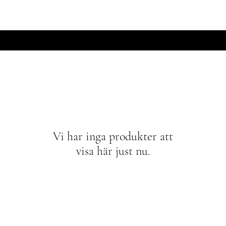
Visa poäng
mycken
Inredning
Presentkort
Rea
Vi har inga produkter att
visa här just nu.
Affair
Socialt
Butikspolicy
Instagram