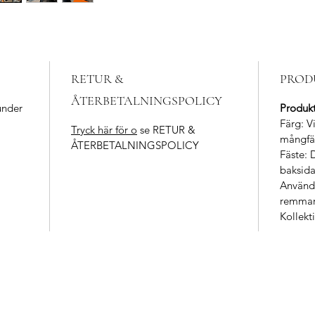
RETUR &
PROD
ÅTERBETALNINGSPOLICY
under
Produk
Färg: Vi
Tryck här för o
se RETUR &
mångfä
ÅTERBETALNINGSPOLICY
Fäste: 
baksid
Användn
remmar
Kollek