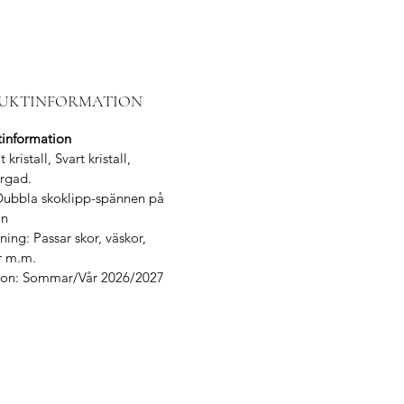
UKTINFORMATION
tinformation
t kristall, Svart kristall,
rgad.
Dubbla skoklipp-spännen på
an
ing: Passar skor, väskor,
 m.m.
tion: Sommar/Vår 2026/2027