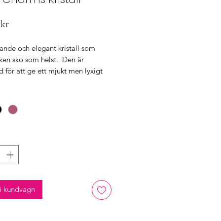
Pris
 kr
rande och elegant kristall som
ilken sko som helst. Den är
 för att ge ett mjukt men lyxigt
.
dan sitter två smidiga skoklipps-
 som nyper fast skosmycket på
oafers, sandaler och sneakers. Du
n pimpa upp din väska och sätta
 väskremmen!
i kundvagn