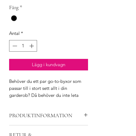
Färg
*
Antal
*
Lägg i kundvagn
Behöver du ett par go-to-byxor som
passar till i stort sett allt i din
garderob? Då behöver du inte leta
längre än våra Helga-byxor. De har en
supercool belagd look med den
PRODUKTINFORMATION
mycket trendiga flareeffekten i botten.
Byxorna har en elastisk midja och är
Produkten är ifrån isay
mycket stretchiga för optimal komfort
RETUR &