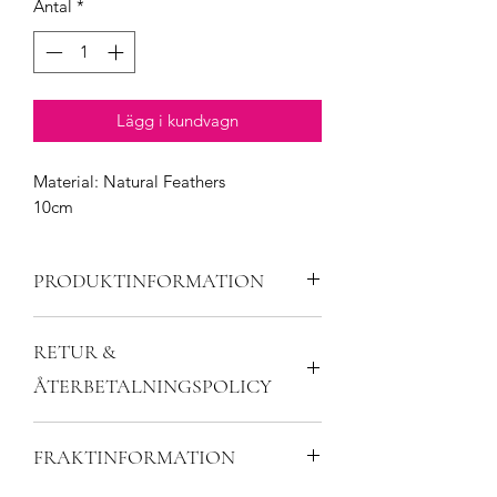
Antal
*
Lägg i kundvagn
Material: Natural Feathers
10cm
PRODUKTINFORMATION
RETUR &
ÅTERBETALNINGSPOLICY
Tryck här
för o se RETUR &
FRAKTINFORMATION
ÅTERBETALNINGSPOLICY