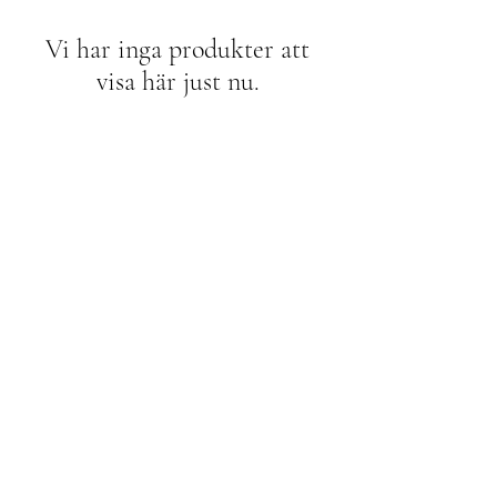
Vi har inga produkter att
visa här just nu.
Socialt
Instagram
Facebook
Linkedin
Affair