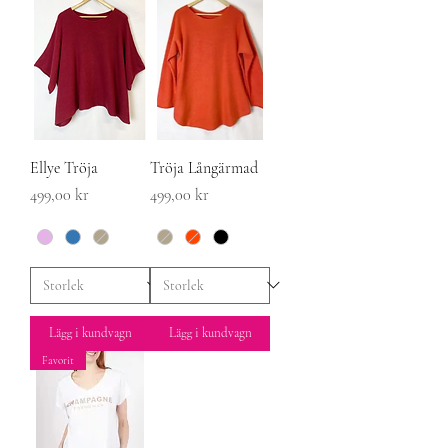
Ellye Tröja
Tröja Långärmad
Pris
Pris
499,00 kr
499,00 kr
Lägg i kundvagn
Lägg i kundvagn
Favorit