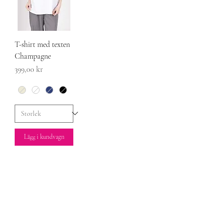
T-shirt med texten
Champagne
Pris
399,00 kr
Lägg i kundvagn
Socialt
Instagram