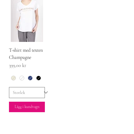
T-shirt med texten
Champagne
Pris
399,00 kr
Lägg i kundvagn
Socialt